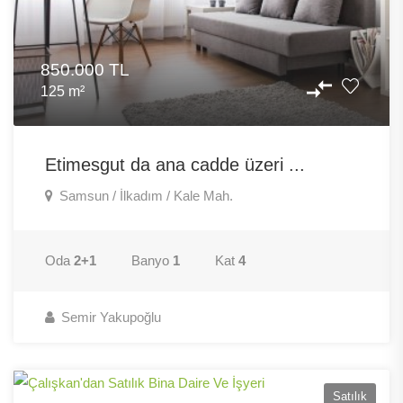
850.000 TL
125 m²
Etimesgut da ana cadde üzeri ...
Samsun / İlkadım / Kale Mah.
Oda
2+1
Banyo
1
Kat
4
Semir Yakupoğlu
Satılık