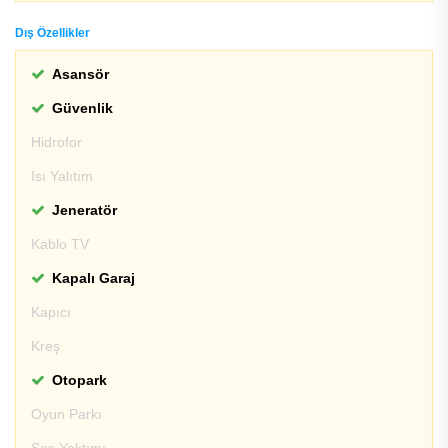
Dış Özellikler
Asansör
Güvenlik
Hidrofor
Isı Yalıtım
Jeneratör
Kablo TV
Kapalı Garaj
Kapıcı
Kreş
Otopark
Oyun Parkı