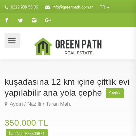
0212 909 55 06
info@greenpath.com.tr
TR
kuşadasına 12 km içine çiftlik evi
yapılabilir ana yola çephe
Satılık
Aydın / Nazilli / Turan Mah.
350.000 TL
İlan No : 536509671