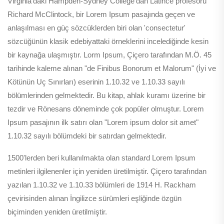
Virginia'daki Hampden-Sydney College'dan Latince profesörü
Richard McClintock, bir Lorem Ipsum pasajında geçen ve
anlaşılması en güç sözcüklerden biri olan 'consectetur'
sözcüğünün klasik edebiyattaki örneklerini incelediğinde kesin
bir kaynağa ulaşmıştır. Lorm Ipsum, Çiçero tarafından M.Ö. 45
tarihinde kaleme alınan "de Finibus Bonorum et Malorum" (İyi ve
Kötünün Uç Sınırları) eserinin 1.10.32 ve 1.10.33 sayılı
bölümlerinden gelmektedir. Bu kitap, ahlak kuramı üzerine bir
tezdir ve Rönesans döneminde çok popüler olmuştur. Lorem
Ipsum pasajının ilk satırı olan "Lorem ipsum dolor sit amet"
1.10.32 sayılı bölümdeki bir satırdan gelmektedir.
1500'lerden beri kullanılmakta olan standard Lorem Ipsum
metinleri ilgilenenler için yeniden üretilmiştir. Çiçero tarafından
yazılan 1.10.32 ve 1.10.33 bölümleri de 1914 H. Rackham
çevirisinden alınan İngilizce sürümleri eşliğinde özgün
biçiminden yeniden üretilmiştir.