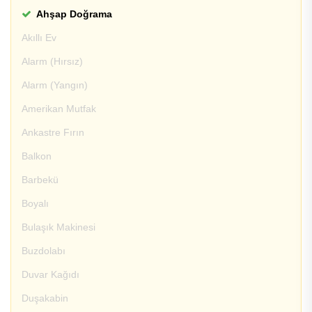
Ahşap Doğrama
Akıllı Ev
Alarm (Hırsız)
Alarm (Yangın)
Amerikan Mutfak
Ankastre Fırın
Balkon
Barbekü
Boyalı
Bulaşık Makinesi
Buzdolabı
Duvar Kağıdı
Duşakabin