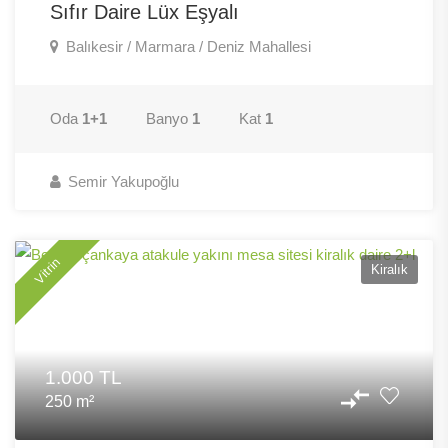
Sıfır Daire Lüx Eşyalı
Balıkesir / Marmara / Deniz Mahallesi
Oda
1+1
Banyo
1
Kat
1
Semir Yakupoğlu
Vitrin
Kiralık
1.000 TL
250 m²