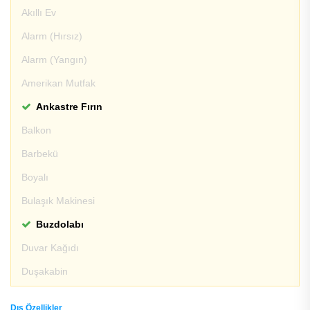
Akıllı Ev
Alarm (Hırsız)
Alarm (Yangın)
Amerikan Mutfak
Ankastre Fırın
Balkon
Barbekü
Boyalı
Bulaşık Makinesi
Buzdolabı
Duvar Kağıdı
Duşakabin
Dış Özellikler