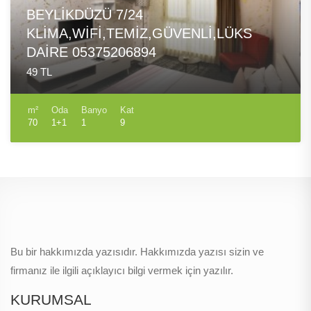
BEYLİKDÜZÜ 7/24
KLİMA,WİFİ,TEMİZ,GÜVENLİ,LÜKS
DAİRE 05375206894
49 TL
m²
Oda
Banyo
Kat
70
1+1
1
9
Bu bir hakkımızda yazısıdır. Hakkımızda yazısı sizin ve
firmanız ile ilgili açıklayıcı bilgi vermek için yazılır.
KURUMSAL