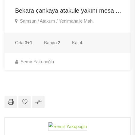
Bekara çankaya atakule yakını mesa ...
Samsun / Atakum / Yenimahalle Mah.
Oda
3+1
Banyo
2
Kat
4
Semir Yakupoğlu