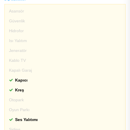
Asansör
Güvenlik
Hidrofor
Isı Yalıtım
Jeneratör
Kablo TV
Kapalı Garaj
Kapıcı
Kreş
Otopark
Oyun Parkı
Ses Yalıtımı
Siding