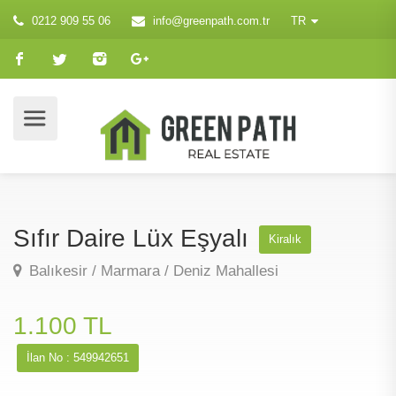
0212 909 55 06
info@greenpath.com.tr
TR
Sıfır Daire Lüx Eşyalı
Kiralık
Balıkesir / Marmara / Deniz Mahallesi
1.100 TL
İlan No : 549942651